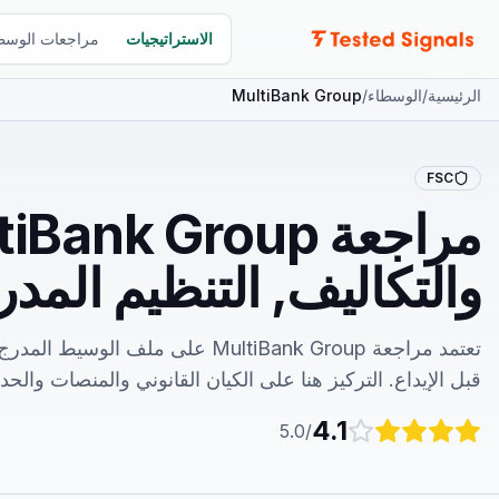
لتوثيق
الاستراتيجيات
مراجعات الوسط
الرئيسية
/
الوسطاء
/
MultiBank Group
FSC
والتكاليف, التنظيم المد
تعتمد مراجعة MultiBank Group على م
قبل الإيداع. التركيز هنا على الكيان القانوني والمنصات والحد 
4.1
/5.0