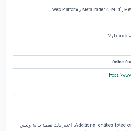
MetaTrader 4 (M) و Web Platform
Online fin
https://ww
يظهر MultiBank Group في الملف مع FSC و Additional entities listed on Myfxbook. اعتبر ذلك نقطة بداية وليس