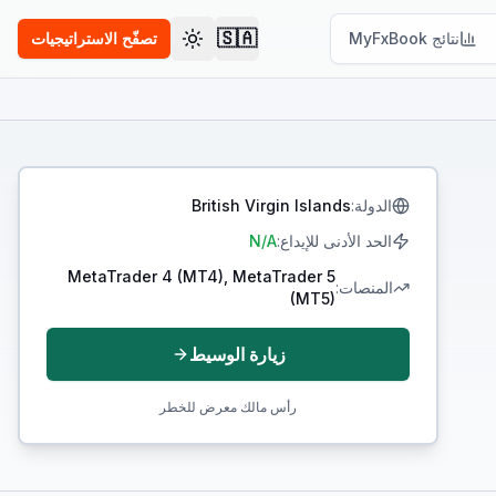
🇸🇦
نتائج MyFxBook
تصفّح الاستراتيجيات
تبديل السمة
الدولة
:
British Virgin Islands
الحد الأدنى للإيداع
:
N/A
MetaTrader 4 (MT4), MetaTrader 5
المنصات
:
(MT5)
زيارة الوسيط
رأس مالك معرض للخطر