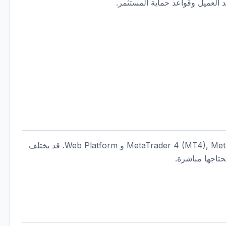
د العميل وقواعد حماية المستثمر.
يسرد MultiBank Group المنصات التالية: MetaTrader 4 (MT4), MetaTrader 5 (MT5) و Web Platform. قد يختلف
تاجها مباشرة.