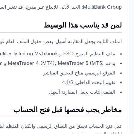
MultiBank Group: الحد الأدنى للإيداع غير مدرج. قد تتغير السبريدات والعمولات والسواب ورسوم السحب.
لمن قد يناسب هذا الوسيط
الملف الثابت يجعل المقارنة أسهل. بعض حقول الملف العام غير م
ملف التنظيم المدرج: FSC و Additional entities listed on Myfxbook
يدعم MetaTrader 4 (MT4), MetaTrader 5 (MT5) و Web Platform
الموقع الرسمي متاح للتحقق المباشر
تقييم البحث الداخلي: 4.1/5
الملف الثابت يجعل المقارنة أسهل
مخاطر يجب فحصها قبل فتح الحساب
قبل فتح الحساب تحقق من النطاق الرسمي والكيان المنظم لب
الإيداع والسحب بمبلغ صغير.