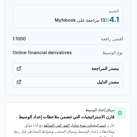
التقييم
4.1
/5
13 مراجعة على Myfxbook
أقصى رافعة
1:1000
نوع الوسيط
Online financial derivatives
مصدر المراجعة
مصدر الدليل
سياق إعداد الوسيط
قارن الاستراتيجيات التي تتضمن ملاحظات إعداد الوسيط
قارن
استراتيجيات نسخ تداول الفوركس الموثّقة
مع أداء موثّق
وملاحظات إعداد الوسيط وسياق السحب وضوابط المخاطر قبل ربط