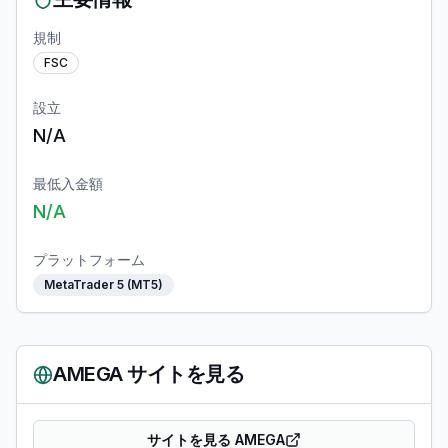
規制
FSC
設立
N/A
最低入金額
N/A
プラットフォーム
MetaTrader 5 (MT5)
AMEGA
サイトを見る
サイトを見る AMEGA