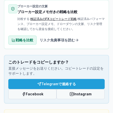
ブローカー設定の文脈
ブローカー設定メモ付きの戦略を比較
比較する
検証済みのFXコピートレード戦略
検証済みパフォーマ
ンス、ブローカー設定メモ、ドローダウンの文脈、リスク管理
を確認してから資金を接続してください。
戦略を比較
リスク免責事項を読む
このトレードをコピーしますか？
直接メッセージをお送りください。コピートレードの設定を
サポートします。
Telegramで連絡する
Facebook
Instagram