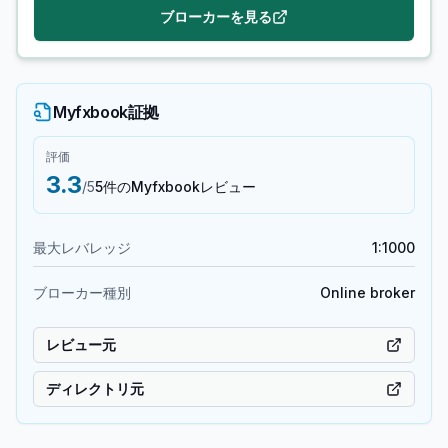
ブローカーを見る
Myfxbook証拠
評価
3.3
/5
5件のMyfxbookレビュー
最大レバレッジ
1:1000
ブローカー種別
Online broker
レビュー元
ディレクトリ元