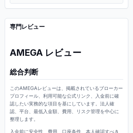
専門レビュー
AMEGA レビュー
総合判断
このAMEGAレビューは、掲載されているブローカー
プロフィール、利用可能な公式リンク、入金前に確
認したい実務的な項目を基にしています。法人確
認、平台、最低入金額、費用、リスク管理を中心に
整理します。
入金前に安全性、費用、口座条件、本人確認すべき