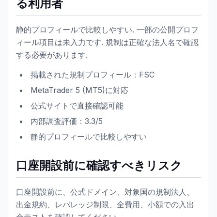
る利用者
静的プロフィールで比較しやすい. 一部の公開プロフ
ィール項目は未入力です. 規制は正確な法人名で確認
する必要があります.
掲載された規制プロフィール：FSC
MetaTrader 5 (MT5)に対応
公式サイトで直接確認可能
内部調査評価：3.3/5
静的プロフィールで比較しやすい
口座開設前に確認すべきリスク
口座開設前に、公式ドメイン、対象国の規制法人、
出金規約、レバレッジ制限、全費用、小額での入出