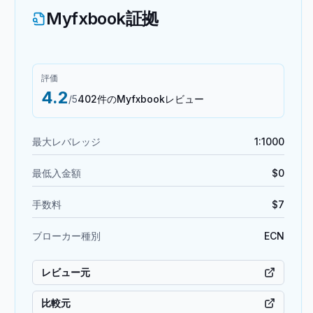
Myfxbook証拠
評価
4.2
/5
402件のMyfxbookレビュー
最大レバレッジ
1:1000
最低入金額
$0
手数料
$7
ブローカー種別
ECN
レビュー元
比較元