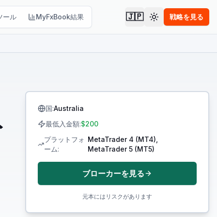
🇯🇵
ツール
MyFxBook結果
戦略を見る
テーマを切り替え
国
:
Australia
ト
最低入金額
:
$200
プラットフォ
MetaTrader 4 (MT4),
ーム
:
MetaTrader 5 (MT5)
ブローカーを見る
元本にはリスクがあります