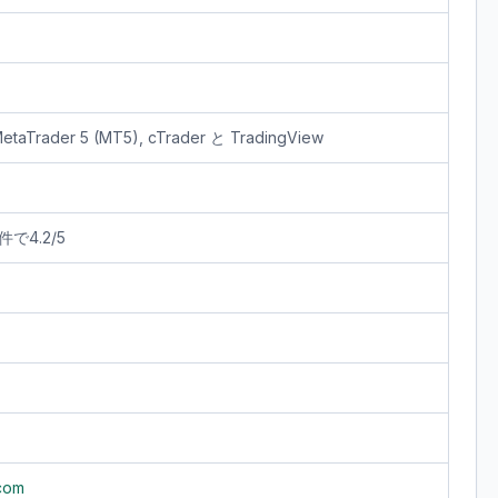
MetaTrader 5 (MT5), cTrader と TradingView
件で4.2/5
.com