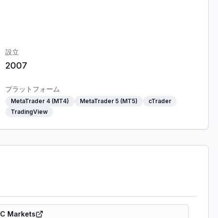
設立
2007
プラットフォーム
MetaTrader 4 (MT4)
MetaTrader 5 (MT5)
cTrader
TradingView
 Markets