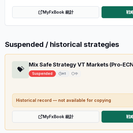
MyFxBook 統計
戦
Suspended / historical strategies
Mix Safe Strategy VT Markets (Pro-EC
💝
Suspended
H1
中
Historical record — not available for copying
MyFxBook 統計
戦