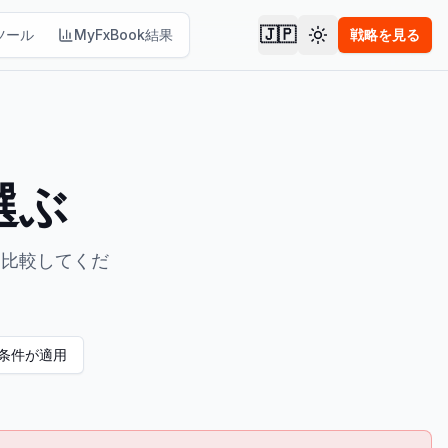
🇯🇵
ツール
MyFxBook結果
戦略を見る
テーマを切り替え
選ぶ
を比較してくだ
条件が適用