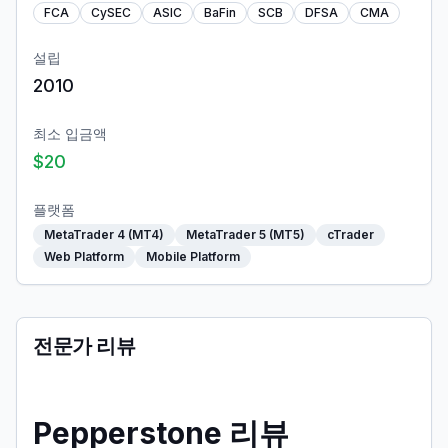
FCA
CySEC
ASIC
BaFin
SCB
DFSA
CMA
설립
2010
최소 입금액
$20
플랫폼
MetaTrader 4 (MT4)
MetaTrader 5 (MT5)
cTrader
Web Platform
Mobile Platform
전문가 리뷰
Pepperstone 리뷰