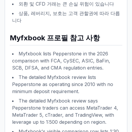
외환 및 CFD 거래는 큰 손실 위험이 있습니다
상품, 레버리지, 보호는 고객 관할권에 따라 다릅
니다
Myfxbook 프로필 참고 사항
Myfxbook lists Pepperstone in the 2026
comparison with FCA, CySEC, ASIC, BaFin,
SCB, DFSA, and CMA regulation entries.
The detailed Myfxbook review lists
Pepperstone as operating since 2010 with no
minimum deposit requirement.
The detailed Myfxbook review says
Pepperstone traders can access MetaTrader 4,
MetaTrader 5, cTrader, and TradingView, with
leverage up to 1:500 depending on region.
Myfxbook's visible comparison row lists 1:30