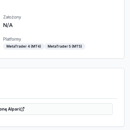
Założony
N/A
Platformy
MetaTrader 4 (MT4)
MetaTrader 5 (MT5)
onę Alpari