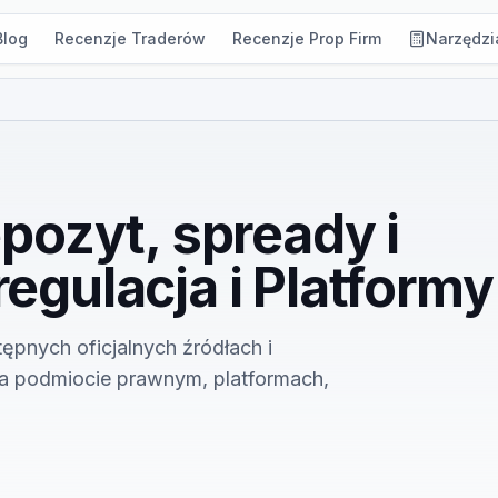
Blog
Recenzje Traderów
Recenzje Prop Firm
Narzędzi
pozyt, spready i
egulacja i Platformy
stępnych oficjalnych źródłach i
na podmiocie prawnym, platformach,