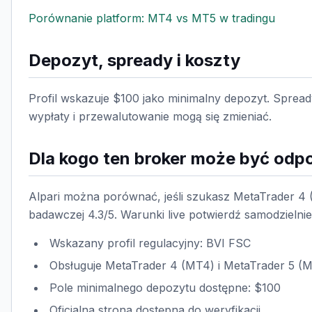
Porównanie platform: MT4 vs MT5 w tradingu
Depozyt, spready i koszty
Profil wskazuje $100 jako minimalny depozyt. Spread
wypłaty i przewalutowanie mogą się zmieniać.
Dla kogo ten broker może być odp
Alpari można porównać, jeśli szukasz MetaTrader 4 
badawczej 4.3/5. Warunki live potwierdź samodzielnie
Wskazany profil regulacyjny: BVI FSC
Obsługuje MetaTrader 4 (MT4) i MetaTrader 5 (
Pole minimalnego depozytu dostępne: $100
Oficjalna strona dostępna do weryfikacji