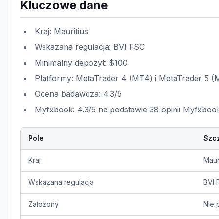
Kluczowe dane
Kraj: Mauritius
Wskazana regulacja: BVI FSC
Minimalny depozyt: $100
Platformy: MetaTrader 4 (MT4) i MetaTrader 5 (
Ocena badawcza: 4.3/5
Myfxbook: 4.3/5 na podstawie 38 opinii Myfxboo
Pole
Szc
Kraj
Maur
Wskazana regulacja
BVI 
Założony
Nie 