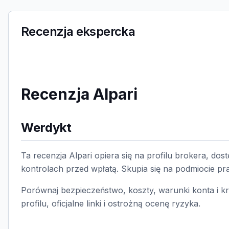
Recenzja ekspercka
Recenzja Alpari
Werdykt
Ta recenzja Alpari opiera się na profilu brokera, do
kontrolach przed wpłatą. Skupia się na podmiocie pr
Porównaj bezpieczeństwo, koszty, warunki konta i kr
profilu, oficjalne linki i ostrożną ocenę ryzyka.