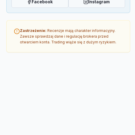
Facebook
Instagram
Zastrzeżenie
:
Recenzje mają charakter informacyjny.
Zawsze sprawdzaj dane i regulację brokera przed
otwarciem konta. Trading wiąże się z dużym ryzykiem.