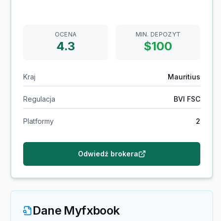
OCENA
MIN. DEPOZYT
4.3
$100
Kraj
Mauritius
Regulacja
BVI FSC
Platformy
2
Odwiedź brokera
Dane Myfxbook