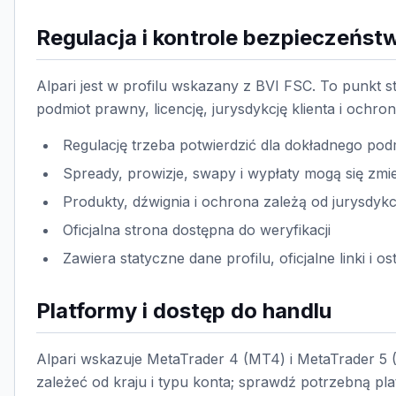
Regulacja i kontrole bezpieczeńst
Alpari jest w profilu wskazany z BVI FSC. To punkt s
podmiot prawny, licencję, jurysdykcję klienta i ochro
Regulację trzeba potwierdzić dla dokładnego po
Spready, prowizje, swapy i wypłaty mogą się zmi
Produkty, dźwignia i ochrona zależą od jurysdykcj
Oficjalna strona dostępna do weryfikacji
Zawiera statyczne dane profilu, oficjalne linki i 
Platformy i dostęp do handlu
Alpari wskazuje MetaTrader 4 (MT4) i MetaTrader 5
zależeć od kraju i typu konta; sprawdź potrzebną pl