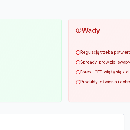
Wady
Regulację trzeba potwie
Spready, prowizje, swapy
Forex i CFD wiążą się z d
Produkty, dźwignia i ochr