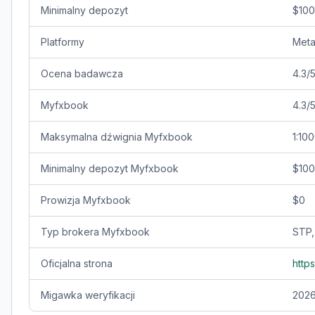
Minimalny depozyt
$100
Platformy
Meta
Ocena badawcza
4.3/
Myfxbook
4.3/
Maksymalna dźwignia Myfxbook
1:10
Minimalny depozyt Myfxbook
$100
Prowizja Myfxbook
$0
Typ brokera Myfxbook
STP,
Oficjalna strona
http
Migawka weryfikacji
2026