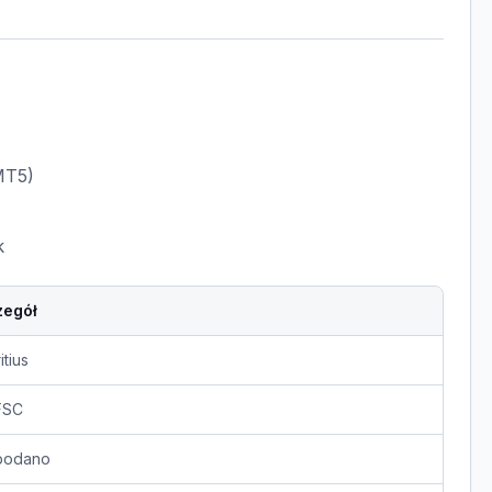
MT5)
k
zegół
itius
FSC
podano