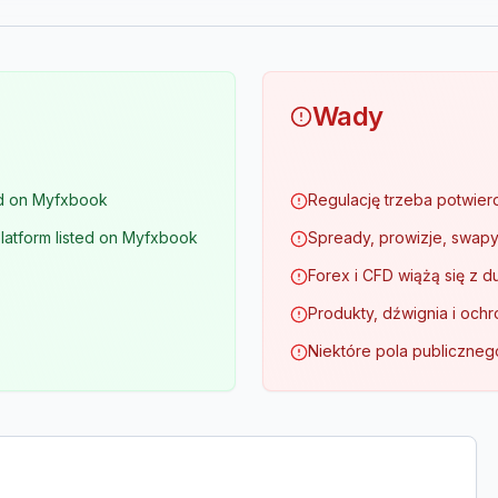
Wady
ted on Myfxbook
Regulację trzeba potwie
latform listed on Myfxbook
Spready, prowizje, swapy
Forex i CFD wiążą się z d
Produkty, dźwignia i ochr
Niektóre pola publicznego