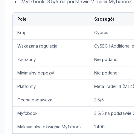
Myfxbook: 3.5/5 na podstawie 2 opinii Myfxbook
Pole
Szczegół
Kraj
Cyprus
Wskazana regulacja
CySEC i Additional 
Założony
Nie podano
Minimalny depozyt
Nie podano
Platformy
MetaTrader 4 (MT4),
Ocena badawcza
3.5/5
Myfxbook
3.5/5 na podstawie 
Maksymalna dźwignia Myfxbook
1:400