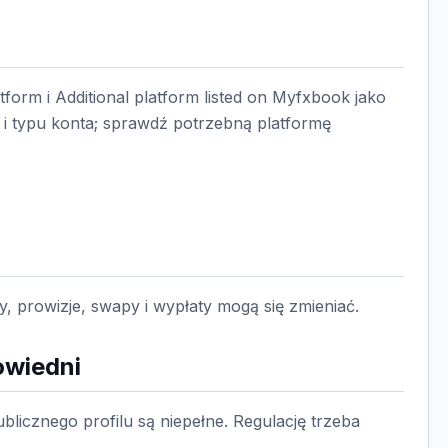
orm i Additional platform listed on Myfxbook jako
i typu konta; sprawdź potrzebną platformę
 prowizje, swapy i wypłaty mogą się zmieniać.
owiedni
blicznego profilu są niepełne. Regulację trzeba