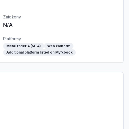
Założony
N/A
Platformy
MetaTrader 4 (MT4)
Web Platform
Additional platform listed on Myfxbook