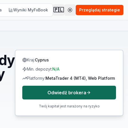
🇵🇱
a
Wyniki MyFxBook
Przeglądaj strategie
Zmień motyw
ady
Kraj
:
Cyprus
y
Min. depozyt
:
N/A
Platformy
:
MetaTrader 4 (MT4), Web Platform
Odwiedź brokera
Twój kapitał jest narażony na ryzyko