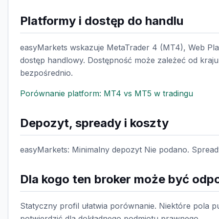
Platformy i dostęp do handlu
easyMarkets wskazuje MetaTrader 4 (MT4), Web Platf
dostęp handlowy. Dostępność może zależeć od kraju 
bezpośrednio.
Porównanie platform: MT4 vs MT5 w tradingu
Depozyt, spready i koszty
easyMarkets: Minimalny depozyt Nie podano. Spready,
Dla kogo ten broker może być odp
Statyczny profil ułatwia porównanie. Niektóre pola pu
potwierdzić dla dokładnego podmiotu prawnego.