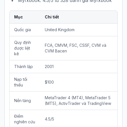
Myfxbook: 4.5/5 từ 328 đánh giá Myfxbook
Mục
Chi tiết
Quốc gia
United Kingdom
Quy định
FCA, CMVM, FSC, CSSF, CVM và
được liệt
CVM Bacen
kê
Thành lập
2001
Nạp tối
$100
thiểu
MetaTrader 4 (MT4), MetaTrader 5
Nền tảng
(MT5), ActivTrader và TradingView
Điểm
4.5/5
nghiên cứu