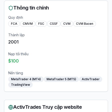
Thông tin chính
Quy định
FCA
CMVM
FSC
CSSF
CVM
CVM Bacen
Thành lập
2001
Nạp tối thiểu
$100
Nền tảng
MetaTrader 4 (MT4)
MetaTrader 5 (MT5)
ActivTrader
TradingView
ActivTrades
Truy cập website