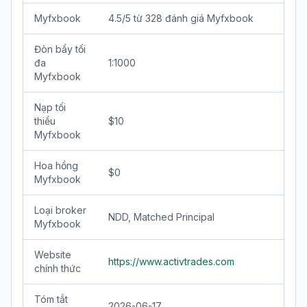
Myfxbook
4.5/5 từ 328 đánh giá Myfxbook
Đòn bẩy tối
đa
1:1000
Myfxbook
Nạp tối
thiểu
$10
Myfxbook
Hoa hồng
$0
Myfxbook
Loại broker
NDD, Matched Principal
Myfxbook
Website
https://www.activtrades.com
chính thức
Tóm tắt
2026-06-17