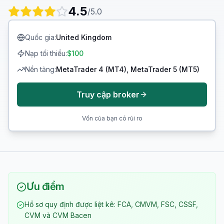
4.5
/5.0
Quốc gia
:
United Kingdom
Nạp tối thiểu
:
$100
Nền tảng
:
MetaTrader 4 (MT4), MetaTrader 5 (MT5)
Truy cập broker
Vốn của bạn có rủi ro
Ưu điểm
Hồ sơ quy định được liệt kê: FCA, CMVM, FSC, CSSF,
CVM và CVM Bacen