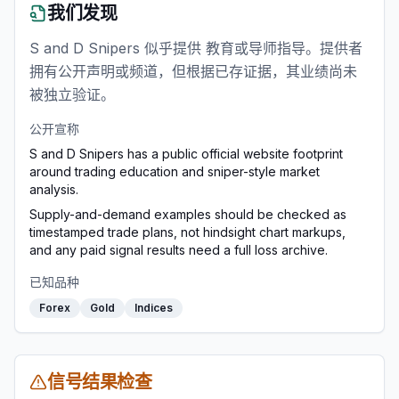
我们发现
S and D Snipers 似乎提供 教育或导师指导。提供者
拥有公开声明或频道，但根据已存证据，其业绩尚未
被独立验证。
公开宣称
S and D Snipers has a public official website footprint
around trading education and sniper-style market
analysis.
Supply-and-demand examples should be checked as
timestamped trade plans, not hindsight chart markups,
and any paid signal results need a full loss archive.
已知品种
Forex
Gold
Indices
信号结果检查