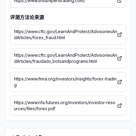
https://www.sndsniperstrading.com/
评测方法论来源
https://www.cftc.gov/LearnAndProtect/AdvisoriesAn
dArticles/forex_fraud.html
https://www.cftc.gov/LearnAndProtect/AdvisoriesAn
dArticles/fraudadv_botsandprograms.html
https://www.finra.org/investors/insights/forex-tradin
g
https://www.nfa.futures.org/investors/investor-reso
urces/files/forex.pdf