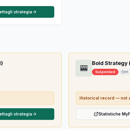
ettagli strategia
N)
Bold Strategy 
🎰
Suspended
H1
Historical record — not 
ettagli strategia
Statistiche My