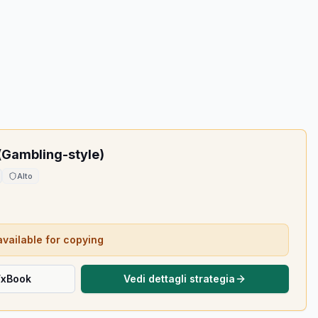
(Gambling-style)
Alto
available for copying
FxBook
Vedi dettagli strategia