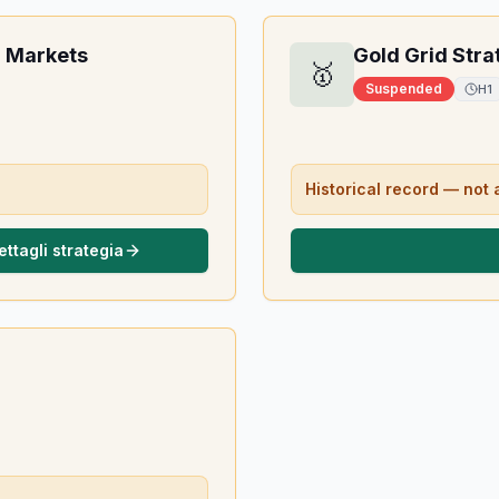
a Markets
Gold Grid Str
🥇
Suspended
H1
Historical record — not 
ettagli strategia