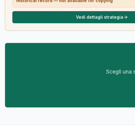
Historical record — not available for copying
Vedi dettagli strategia
Scegli una s