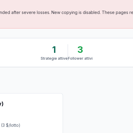
ded after severe losses. New copying is disabled. These pages rem
1
3
Strategie attive
Follower attivi
y)
3 $/lotto)