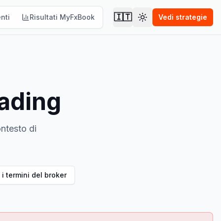
🇮🇹
nti
Risultati MyFxBook
Vedi strategie
Cambia tema
rading
ntesto di
 i termini del broker