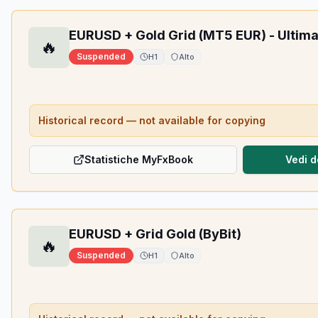
EURUSD + Gold Grid (MT5 EUR) - Ultim
🔥
Suspended
H1
Alto
Historical record — not available for copying
Statistiche MyFxBook
Vedi d
EURUSD + Grid Gold (ByBit)
🔥
Suspended
H1
Alto