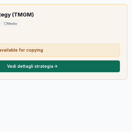
ategy (TMGM)
Medio
available for copying
Vedi dettagli strategia