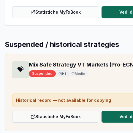
Statistiche MyFxBook
Vedi d
Suspended / historical strategies
Mix Safe Strategy VT Markets (Pro-EC
💝
Suspended
H1
Medio
Historical record — not available for copying
Statistiche MyFxBook
Vedi d